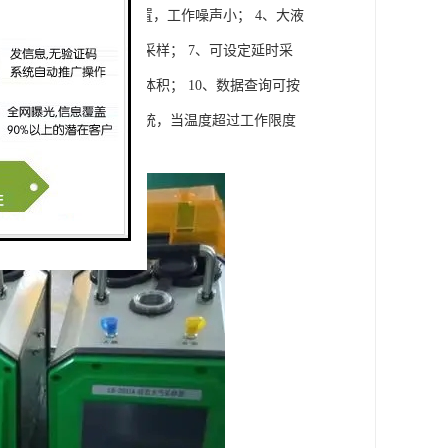
人机界面； 3、消音装置，工作噪声小； 4、大液
保护功能，来电自动恢复采样； 7、可设定延时采
动控制，自动计算采样体积； 10、数据查询可按
功能； 12、自动控温系统，当温度超过工作限度