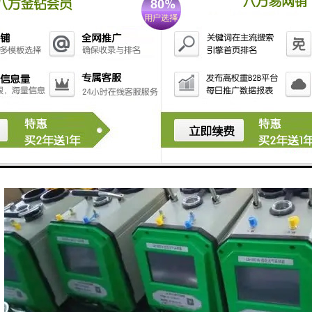
样器的优点： 1、结构紧凑、体积小、重量轻； 2、中文菜单显示、良好的
，无需频繁翻页； 5、可存储多组采样数据，供随时查询； 6、仪器掉电
隔多次采样； 8、无刷电机及气体采样泵，故障率低； 9、粉尘采样流量自
样日期两种方式进行； 11、故障自动保护，数据自动记忆，参数软件标定
整到良好的工作状态； 13、接口能进行数据传输及打印。