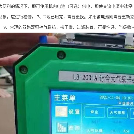
太便利的情况下，即可使用机内电池（可选）供电，即使交流电源中途停电
现象，应进行检修。 7、U池已用完，需要更换。如用蓄电池则需要重新充
。 9、合理的双路双泵抽气系统，带干燥、过滤装置，可靠性好，当吸收