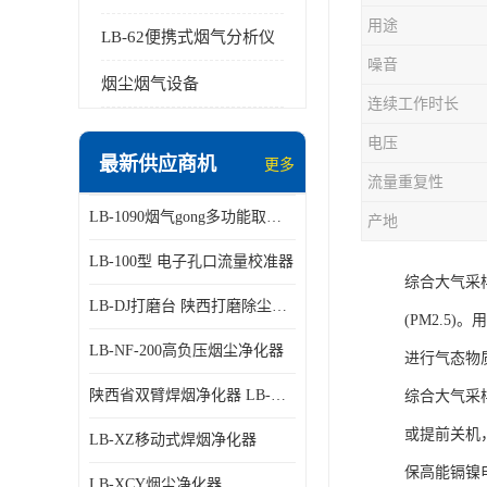
用途
LB-62便携式烟气分析仪
噪音
烟尘烟气设备
连续工作时长
电压
最新供应商机
更多
流量重复性
LB-1090烟气gong多功能取样管
产地
LB-100型 电子孔口流量校准器
综合大气采
LB-DJ打磨台 陕西打磨除尘平台
(PM2.
LB-NF-200高负压烟尘净化器
进行气态物
陕西省双臂焊烟净化器 LB-XZX
综合大气采
或提前关机
LB-XZ移动式焊烟净化器
保高能镉镍
LB-XCY烟尘净化器