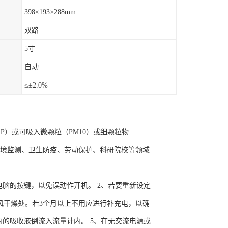
398×193×288mm
双路
5寸
自动
≤±2.0%
P）或可吸入微颗粒（PM10）或细颗粒物
于环境监测、卫生防疫、劳动保护、科研院校等领域
电脑的按键，以免误动作开机。 2、若要重新设定
通风干燥处。若3个月以上不用应进行补充电，以确
内的吸收液倒流入流量计内。 5、在无交流电源或