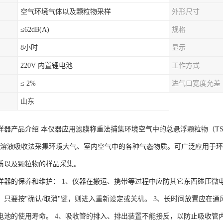
空气环境气体以及颗粒物采样
外形尺寸
≤62dB(A)
规格
8小时
显示
220V 内置锂电池
工作方式
≤ 2%
进气口宽度允差
山东
样器产品介绍 本仪器应用滤膜称重法捕集环境空气中的总悬浮颗粒物（TS
5)。用溶液吸收法采集环境大气、室内空气中的各种气态物质。可广泛应用
质以及颗粒物的样品采集。
样器的保养和维护： 1、仪器在搬运、携带等过程中应防其它东西碰压微
，只要按"确认/取消"键，则进入重新设定或关机。 3、长时间放置应在
电池的使用寿命。 4、吸收管的排入、排出装置不能接反，以防止吸收管