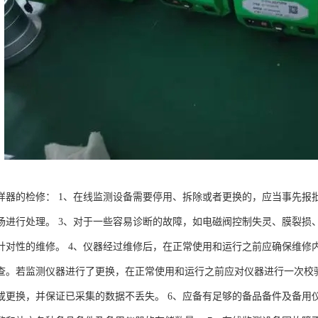
样器的检修： 1、在线监测设备需要停用、拆除或者更换的，应当事先报
场进行处理。 3、对于一些容易诊断的故障，如电磁阀控制失灵、膜裂损
针对性的维修。 4、仪器经过维修后，在正常使用和运行之前应确保维修
查。若监测仪器进行了更换，在正常使用和运行之前应对仪器进行一次校验
或更换，并保证已采集的数据不丢失。 6、应备有足够的备品备件及备用