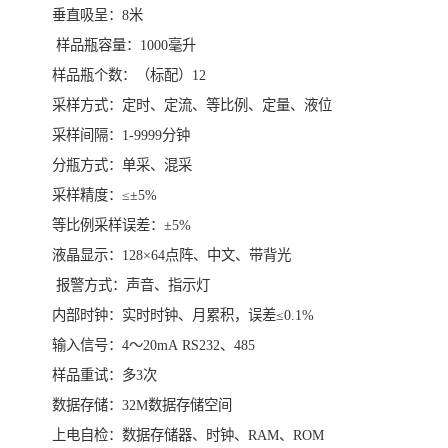
垂直吸呈：8米
样品瓶容量：1000毫升
样品瓶个数：（标配）12
采样方式：定时、定流、等比例、定量、液位
采样间隔：1-9999分钟
分瓶方式：单采、混采
采样精度：≤±5%
等比例采样误差：±5%
液晶显示：128×64点阵、中文、带背光
报警方式：声音、指示灯
内部时钟：实时时钟、月累积，误差≤0.1%
输入信号：4～20mA RS232、485
样品重试：多3次
数据存储：32M数据存储空间
上电自检：数据存储器、时钟、RAM、ROM