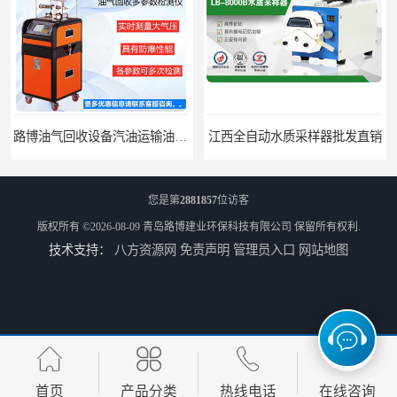
路博油气回收设备汽油运输油气回收设备厂家直销
江西全自动水质采样器批发直销
您是第
2881857
位访客
版权所有 ©2026-08-09
青岛路博建业环保科技有限公司
保留所有权利.
技术支持：
八方资源网
免责声明
管理员入口
网站地图
河南水质采样仪器设备
河南污水水质采样仪器设备厂家
首页
产品分类
热线电话
在线咨询