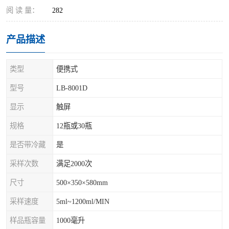
阅 读 量：
282
产品描述
类型
便携式
型号
LB-8001D
显示
触屏
规格
12瓶或30瓶
是否带冷藏
是
采样次数
满足2000次
尺寸
500×350×580mm
采样速度
5ml~1200ml/MIN
样品瓶容量
1000毫升