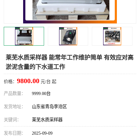
LB-4200高锰酸盐指数仪
LB-62便携式烟气分析仪
烟尘烟气设备
大气采样器
粉尘设备
水质采样器
德图仪器
油烟监测仪
莱芜水质采样器 能常年工作维护简单 有效应对高
淤泥含量的下水道工作
新宇宙仪器
凯恩仪器
9800.00
价格：
元/台 起
烟尘净化器
产品数量：
9999.00台
发货地址：
山东省青岛李沧区
关键词：
莱芜水质采样器
发布日期：
2025-09-09