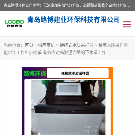
青岛路博环保公司主营：低浓度烟尘烟气分析仪、高锰酸盐指数全自动分析仪、便携式超声波明渠流量计、便携式水质采样器、恒温恒湿称重系统、手持式油烟检测仪等;是一家集环保科研、设计、生产、维护、销售和系统集成为一体的综合性高科技企业。路博人秉承"科学技术是第一生产力的重要理念，倡导环境友好型的生产、生活和消费方式。
青岛路博建业环保科技有限公司
当前位置：
首页
>
供应商机
>
便携式水质采样器
> 莱芜水质采样器
生物安全柜
气体检测仪
能常年工作维护简单 有效应对高淤泥含量的下水道工作
水质检测仪
手持式油烟检测仪
恒温恒湿称重系统
二恶英采集器
实验室仪器
LB-8110降水降尘采样器
便携式水质采样器
LB-7035油气回收
便携式超声波明渠流量计
大气环境采样器