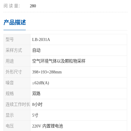
阅 读 量：
280
产品描述
型号
LB-2031A
采样方式
自动
用途
空气环境气体以及颗粒物采样
外形尺寸
398×193×288mm
噪音
≤62dB(A)
规格
双路
连续工作时长
8小时
显示
5寸
电压
220V 内置锂电池