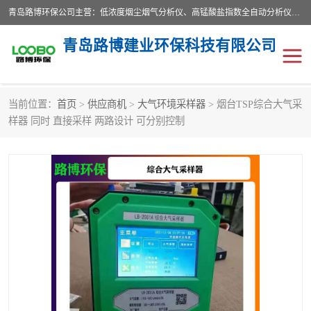
青岛路博环保公司主营：低浓度烟尘烟气分析仪、高锰酸盐指数全自动分析仪、便携式超声波明渠流量计、便携式水质采样器、恒温恒湿称重系统、手持式油烟检测仪等;是一家集环保科研、设计、生产、维护、销售和系统集成为一体的综合性高科技企业。路博人秉承"科学技术是第一生产力的重要理念，倡导环境友好型的生产、生活和消费方式。
青岛路博建业环保科技有限公司
当前位置：
首页
>
供应商机
>
大气环境采样器
> 烟台TSP综合大气采
生物安全柜
气体检测仪
样器 同时 直接采样 两路设计 可分别控制
水质检测仪
手持式油烟检测仪
恒温恒湿称重系统
二恶英采集器
实验室仪器
LB-8110降水降尘采样器
便携式水质采样器
LB-7035油气回收
便携式超声波明渠流量计
大气环境采样器