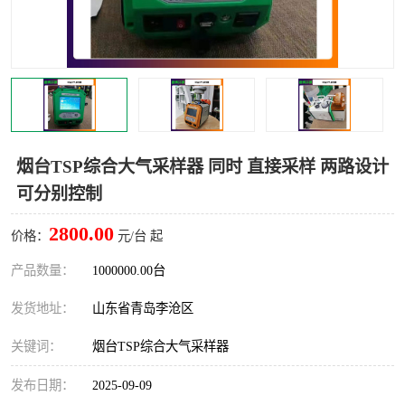
LB-4200高锰酸盐指数仪
LB-62便携式烟气分析仪
烟尘烟气设备
大气采样器
粉尘设备
水质采样器
德图仪器
油烟监测仪
烟台TSP综合大气采样器 同时 直接采样 两路设计
可分别控制
新宇宙仪器
凯恩仪器
2800.00
价格：
元/台 起
烟尘净化器
产品数量：
1000000.00台
发货地址：
山东省青岛李沧区
关键词：
烟台TSP综合大气采样器
发布日期：
2025-09-09