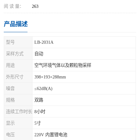
阅 读 量：
263
产品描述
型号
LB-2031A
采样方式
自动
用途
空气环境气体以及颗粒物采样
外形尺寸
398×193×288mm
噪音
≤62dB(A)
规格
双路
连续工作时长
8小时
显示
5寸
电压
220V 内置锂电池