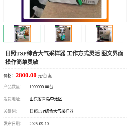
LB-4200高锰酸盐指数仪
LB-62便携式烟气分析仪
烟尘烟气设备
大气采样器
粉尘设备
水质采样器
德图仪器
油烟监测仪
日照TSP综合大气采样器 工作方式灵活 图文界面
操作简单灵敏
新宇宙仪器
凯恩仪器
2800.00
价格：
元/台 起
烟尘净化器
产品数量：
1000000.00台
发货地址：
山东省青岛李沧区
关键词：
日照TSP综合大气采样器
发布日期：
2025-09-10