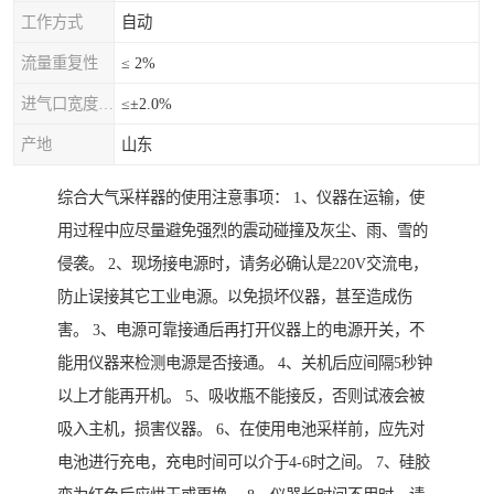
工作方式
自动
流量重复性
≤ 2%
进气口宽度允差
≤±2.0%
产地
山东
综合大气采样器的使用注意事项： 1、仪器在运输，使
用过程中应尽量避免强烈的震动碰撞及灰尘、雨、雪的
侵袭。 2、现场接电源时，请务必确认是220V交流电，
防止误接其它工业电源。以免损坏仪器，甚至造成伤
害。 3、电源可靠接通后再打开仪器上的电源开关，不
能用仪器来检测电源是否接通。 4、关机后应间隔5秒钟
以上才能再开机。 5、吸收瓶不能接反，否则试液会被
吸入主机，损害仪器。 6、在使用电池采样前，应先对
电池进行充电，充电时间可以介于4-6时之间。 7、硅胶