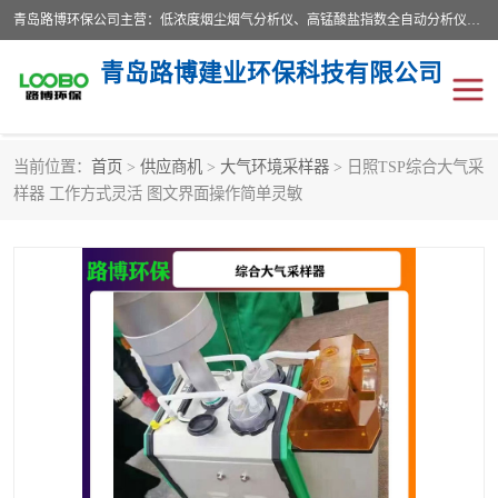
青岛路博环保公司主营：低浓度烟尘烟气分析仪、高锰酸盐指数全自动分析仪、便携式超声波明渠流量计、便携式水质采样器、恒温恒湿称重系统、手持式油烟检测仪等;是一家集环保科研、设计、生产、维护、销售和系统集成为一体的综合性高科技企业。路博人秉承"科学技术是第一生产力的重要理念，倡导环境友好型的生产、生活和消费方式。
青岛路博建业环保科技有限公司
当前位置：
首页
>
供应商机
>
大气环境采样器
> 日照TSP综合大气采
生物安全柜
气体检测仪
样器 工作方式灵活 图文界面操作简单灵敏
水质检测仪
手持式油烟检测仪
恒温恒湿称重系统
二恶英采集器
实验室仪器
LB-8110降水降尘采样器
便携式水质采样器
LB-7035油气回收
便携式超声波明渠流量计
大气环境采样器