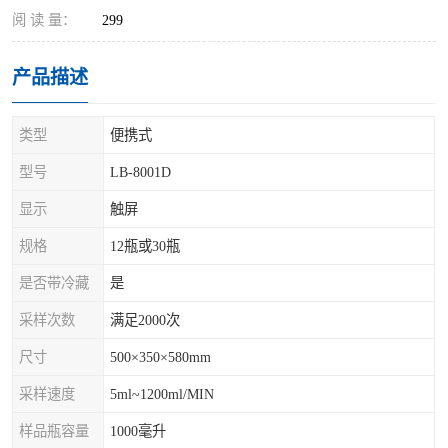
阅 读 量：
299
产品描述
类型
便携式
型号
LB-8001D
显示
触屏
规格
12瓶或30瓶
是否带冷藏
是
采样次数
满足2000次
尺寸
500×350×580mm
采样速度
5ml~1200ml/MIN
样品瓶容量
1000毫升