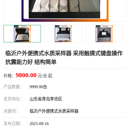
LB-4200高锰酸盐指数仪
LB-62便携式烟气分析仪
烟尘烟气设备
大气采样器
粉尘设备
水质采样器
德图仪器
油烟监测仪
临沂户外便携式水质采样器 采用触摸式键盘操作
抗震能力好 结构简单
新宇宙仪器
凯恩仪器
9800.00
价格：
元/台 起
烟尘净化器
产品数量：
9999.00台
发货地址：
山东省青岛李沧区
关键词：
临沂户外便携式水质采样器
发布日期：
2025-09-16