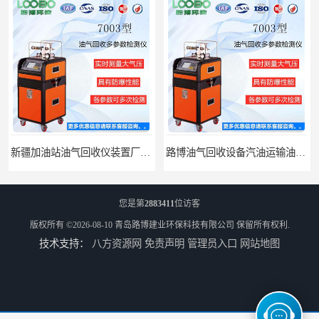
新疆加油站油气回收仪装置厂家报价
路博油气回收设备汽油运输油气回收设备厂家直销
您是第
2883411
位访客
版权所有 ©2026-08-10
青岛路博建业环保科技有限公司
保留所有权利.
技术支持：
八方资源网
免责声明
管理员入口
网站地图