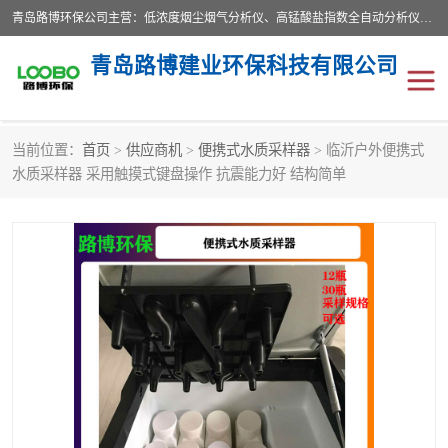
青岛路博环保公司主营：低浓度烟尘烟气分析仪、高锰酸盐指数全自动分析仪、便携式超声波明渠流量计、便携式水质采样器、恒温恒湿称重系统、手持式油烟检测仪等;是一家集环保科研、设计、生产、维护、销售和系统集成为一体的综合性高科技企业。路博人秉承"科学技术是第一生产力的重要理念，倡导环境友好型的生产、生活和消费方式。
青岛路博建业环保科技有限公司
当前位置：
首页
>
供应商机
>
便携式水质采样器
> 临沂户外便携式
生物安全柜
气体检测仪
水质采样器 采用触摸式键盘操作 抗震能力好 结构简单
水质检测仪
手持式油烟检测仪
恒温恒湿称重系统
二恶英采集器
实验室仪器
LB-8110降水降尘采样器
便携式水质采样器
LB-7035油气回收
便携式超声波明渠流量计
大气环境采样器