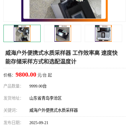
LB-4200高锰酸盐指数仪
LB-62便携式烟气分析仪
烟尘烟气设备
大气采样器
粉尘设备
水质采样器
德图仪器
油烟监测仪
威海户外便携式水质采样器 工作效率高 速度快
能存储采样方式和选配温度计
新宇宙仪器
凯恩仪器
9800.00
价格：
元/台 起
烟尘净化器
产品数量：
9999.00台
发货地址：
山东省青岛李沧区
关键词：
威海户外便携式水质采样器
发布日期：
2025-09-21