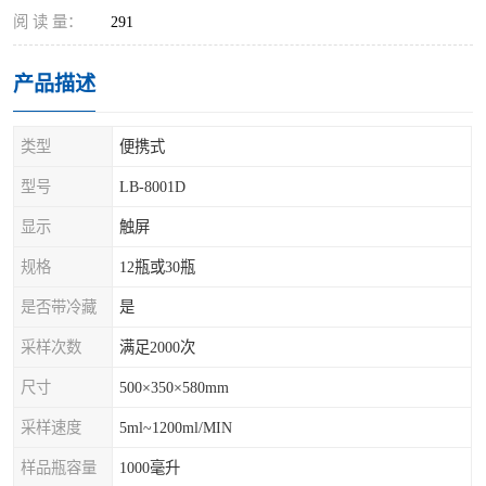
阅 读 量：
291
产品描述
类型
便携式
型号
LB-8001D
显示
触屏
规格
12瓶或30瓶
是否带冷藏
是
采样次数
满足2000次
尺寸
500×350×580mm
采样速度
5ml~1200ml/MIN
样品瓶容量
1000毫升