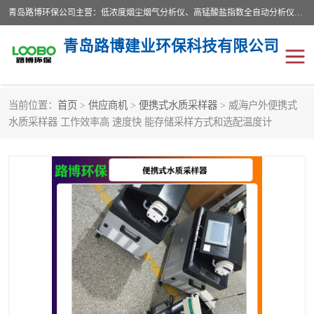
青岛路博环保公司主营：低浓度烟尘烟气分析仪、高锰酸盐指数全自动分析仪、便携式超声波明渠流量计、便携式水质采样器、恒温恒湿称重系统、手持式油烟检测仪等;是一家集环保科研、设计、生产、维护、销售和系统集成为一体的综合性高科技企业。路博人秉承"科学技术是第一生产力的重要理念，倡导环境友好型的生产、生活和消费方式。
青岛路博建业环保科技有限公司
当前位置：
首页
>
供应商机
>
便携式水质采样器
> 威海户外便携式
生物安全柜
气体检测仪
水质采样器 工作效率高 速度快 能存储采样方式和选配温度计
水质检测仪
手持式油烟检测仪
恒温恒湿称重系统
二恶英采集器
实验室仪器
LB-8110降水降尘采样器
便携式水质采样器
LB-7035油气回收
便携式超声波明渠流量计
大气环境采样器