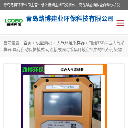
青岛路博环保公司主营：低浓度烟尘烟气分析仪、高锰酸盐指数全自动分析仪、便携式超声波明渠流量计、便携式水质采样器、恒温恒湿称重系统、手持式油烟检测仪等;是一家集环保科研、设计、生产、维护、销售和系统集成为一体的综合性高科技企业。路博人秉承"科学技术是第一生产力的重要理念，倡导环境友好型的生产、生活和消费方式。
青岛路博建业环保科技有限公司
当前位置：
首页
>
供应商机
>
大气环境采样器
> 福建TSP综合大气采
生物安全柜
气体检测仪
样器 具有自动保护模式 可直接或同时采集环境空气中的气态污染物
水质检测仪
手持式油烟检测仪
恒温恒湿称重系统
二恶英采集器
实验室仪器
LB-8110降水降尘采样器
便携式水质采样器
LB-7035油气回收
便携式超声波明渠流量计
大气环境采样器