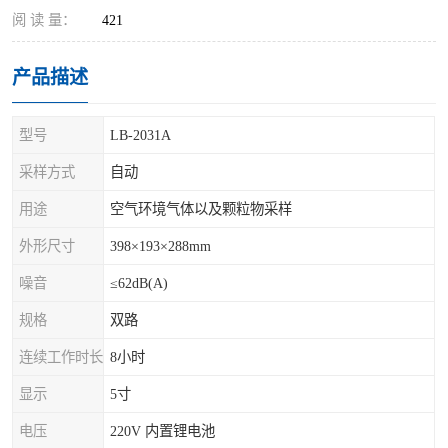
阅 读 量：
421
产品描述
型号
LB-2031A
采样方式
自动
用途
空气环境气体以及颗粒物采样
外形尺寸
398×193×288mm
噪音
≤62dB(A)
规格
双路
连续工作时长
8小时
显示
5寸
电压
220V 内置锂电池