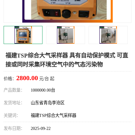
LB-4200高锰酸盐指数仪
LB-62便携式烟气分析仪
烟尘烟气设备
大气采样器
粉尘设备
水质采样器
德图仪器
油烟监测仪
福建TSP综合大气采样器 具有自动保护模式 可直
接或同时采集环境空气中的气态污染物
新宇宙仪器
凯恩仪器
2800.00
价格：
元/台 起
烟尘净化器
产品数量：
1000000.00台
发货地址：
山东省青岛李沧区
关键词：
福建TSP综合大气采样器
发布日期：
2025-09-22