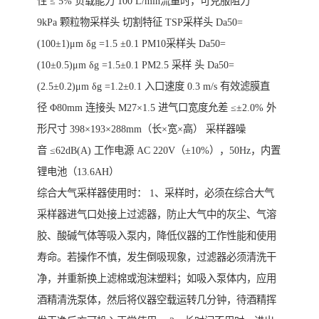
性 ≤ 5% 负载能力 100 L/min流量时，可克服阻力
9kPa 颗粒物采样头 切割特征 TSP采样头 Da50=
(100±1)μm δg =1.5 ±0.1 PM10采样头 Da50=
(10±0.5)μm δg =1.5±0.1 PM2.5 采样 头 Da50=
(2.5±0.2)μm δg =1.2±0.1 入口速度 0.3 m/s 有效滤膜直
径 Φ80mm 连接头 M27×1.5 进气口宽度允差 ≤±2.0% 外
形尺寸 398×193×288mm（长×宽×高） 采样器噪
音 ≤62dB(A) 工作电源 AC 220V（±10%），50Hz，内置
锂电池（13.6AH）
综合大气采样器使用时： 1、采样时，必须在综合大气
采样器进气口处接上过滤器，防止大气中的灰尘、气溶
胶、酸碱气体等吸入泵内，降低仪器的工作性能和使用
寿命。若操作不慎，发生倒吸现象，过滤器必须清洗干
净，并重新换上滤棉或泡沫塑料；如吸入泵体内，应用
酒精清洗泵体，然后将仪器空载运转几分钟，待酒精挥