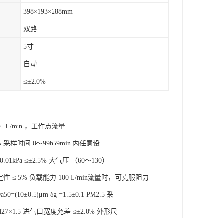
398×193×288mm
双路
5寸
自动
≤±2.0%
L/min ，工作点流量
±2% 采样时间 0～99h59min 内任意设
0.01kPa ≤±2.5% 大气压 （60～130）
流量稳定性 ≤ 5% 负载能力 100 L/min流量时，可克服阻力
(10±0.5)μm δg =1.5±0.1 PM2.5 采
接头 M27×1.5 进气口宽度允差 ≤±2.0% 外形尺