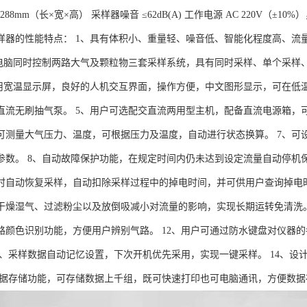
93×288mm（长×宽×高） 采样器噪音 ≤62dB(A) 工作电源 AC 220V（±10
样器的性能特点： 1、具有体积小、重量轻、噪音低、智能化程度高、流
微电脑同时控制两路大气及颗粒物三套采样系统，具有同时采样、单个采样
采用宽温显示屏，良好的人机交互界面，操作方便，中文图形显示，可在低
直流无刷抽气泵。 5、用户可选配交直流两用型主机，配备直流电源箱，
可测量大气压力、温度，可根据压力及温度，自动进行状态换算。 7、可
参数。 8、自动故障保护功能，在规定时间内仍未达到设定流量自动停机
时自动恢复采样，自动扣除采样过程中的掉电时间，并可供用户查询掉电时
干燥湿气、过滤粉尘以及放倒吸减小对流量的影响，实现长期运转免清洗。
路颜色识别功能，方便用户辨别气路。 12、用户可通过防水键盘对仪器
13、采样数据自动记忆设置，下次开机优先采用，实现一键采样。 14、
、数据存储功能，可存储数据上千组，既可快速打印也可电脑通讯，方便数据