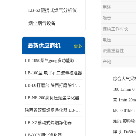
用途
LB-62便携式烟气分析仪
噪音
烟尘烟气设备
连续工作时长
电压
最新供应商机
更多
流量重复性
LB-1090烟气gong多功能取样管
产地
LB-100型 电子孔口流量校准器
综合大气采样
LB-DJ打磨台 陕西打磨除尘平台
100 L/mi
LB-NF-200高负压烟尘净化器
置 1min 20
陕西省双臂焊烟净化器 LB-XZX
kPa 0.01
9kPa 颗粒物采
LB-XZ移动式焊烟净化器
样 头 Da50
LB-XCY烟尘净化器