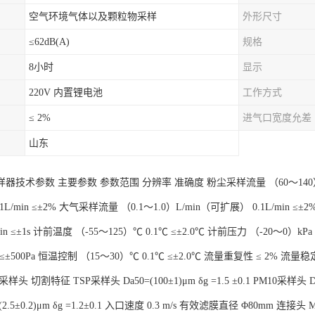
空气环境气体以及颗粒物采样
外形尺寸
≤62dB(A)
规格
8小时
显示
220V 内置锂电池
工作方式
≤ 2%
进气口宽度允差
山东
器技术参数 主要参数 参数范围 分辨率 准确度 粉尘采样流量 （60～140）
n 0.1L/min ≤±2% 大气采样流量 （0.1～1.0）L/min（可扩展） 0.1L/min ≤
min ≤±1s 计前温度 （-55～125）℃ 0.1℃ ≤±2.0℃ 计前压力 （-20～0）kPa 
kPa ≤±500Pa 恒温控制 （15～30）℃ 0.1℃ ≤±2.0℃ 流量重复性 ≤ 2% 
样头 切割特征 TSP采样头 Da50=(100±1)μm δg =1.5 ±0.1 PM10采样头 Da50=
=(2.5±0.2)μm δg =1.2±0.1 入口速度 0.3 m/s 有效滤膜直径 Φ80mm 连