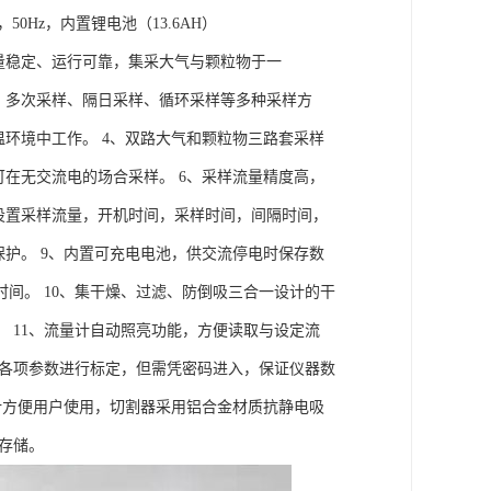
%），50Hz，内置锂电池（13.6AH）
量稳定、运行可靠，集采大气与颗粒物于一
、多次采样、隔日采样、循环采样等多种采样方
温环境中工作。 4、双路大气和颗粒物三路套采样
可在无交流电的场合采样。 6、采样流量精度高，
设置采样流量，开机时间，采样时间，间隔时间，
保护。 9、内置可充电电池，供交流停电时保存数
间。 10、集干燥、过滤、防倒吸三合一设计的干
 11、流量计自动照亮功能，方便读取与设定流
的各项参数进行标定，但需凭密码进入，保证仪器数
设计方便用户使用，切割器采用铝合金材质抗静电吸
存储。