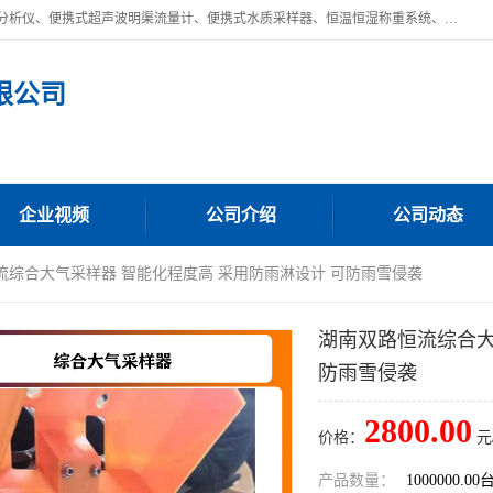
青岛路博环保公司主营：低浓度烟尘烟气分析仪、高锰酸盐指数全自动分析仪、便携式超声波明渠流量计、便携式水质采样器、恒温恒湿称重系统、手持式油烟检测仪等;是一家集环保科研、设计、生产、维护、销售和系统集成为一体的综合性高科技企业。路博人秉承"科学技术是第一生产力的重要理念，倡导环境友好型的生产、生活和消费方式。
限公司
企业视频
公司介绍
公司动态
流综合大气采样器 智能化程度高 采用防雨淋设计 可防雨雪侵袭
湖南双路恒流综合大
防雨雪侵袭
2800.00
价格：
元
产品数量：
1000000.00