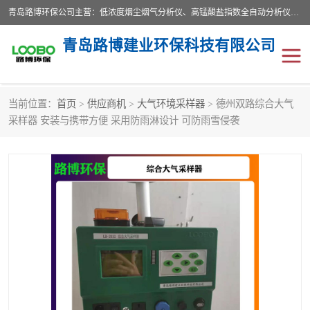
青岛路博环保公司主营：低浓度烟尘烟气分析仪、高锰酸盐指数全自动分析仪、便携式超声波明渠流量计、便携式水质采样器、恒温恒湿称重系统、手持式油烟检测仪等;是一家集环保科研、设计、生产、维护、销售和系统集成为一体的综合性高科技企业。路博人秉承"科学技术是第一生产力的重要理念，倡导环境友好型的生产、生活和消费方式。
青岛路博建业环保科技有限公司
当前位置：
首页
>
供应商机
>
大气环境采样器
> 德州双路综合大气
生物安全柜
气体检测仪
采样器 安装与携带方便 采用防雨淋设计 可防雨雪侵袭
水质检测仪
手持式油烟检测仪
恒温恒湿称重系统
二恶英采集器
实验室仪器
LB-8110降水降尘采样器
便携式水质采样器
LB-7035油气回收
便携式超声波明渠流量计
大气环境采样器