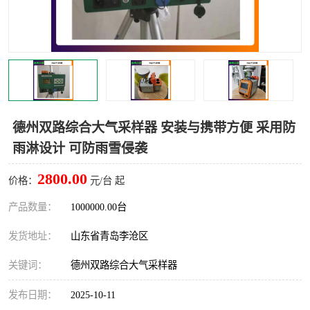
LB-4200高锰酸盐指数仪
LB-62便携式烟气分析仪
烟尘烟气设备
大气采样器
粉尘设备
水质采样器
德图仪器
油烟监测仪
德州双路综合大气采样器 安装与携带方便 采用防
雨淋设计 可防雨雪侵袭
新宇宙仪器
凯恩仪器
2800.00
价格：
元/台 起
烟尘净化器
产品数量：
1000000.00台
发货地址：
山东省青岛李沧区
关键词：
德州双路综合大气采样器
发布日期：
2025-10-11