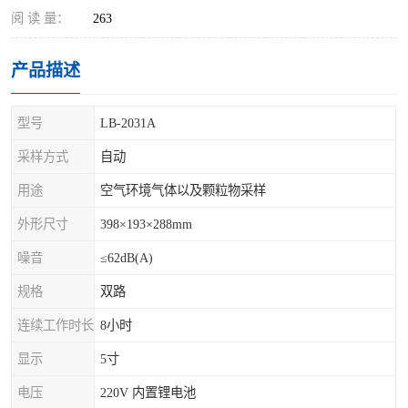
阅 读 量：
263
产品描述
型号
LB-2031A
采样方式
自动
用途
空气环境气体以及颗粒物采样
外形尺寸
398×193×288mm
噪音
≤62dB(A)
规格
双路
连续工作时长
8小时
显示
5寸
电压
220V 内置锂电池