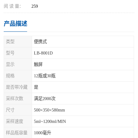
阅 读 量：
259
产品描述
类型
便携式
型号
LB-8001D
显示
触屏
规格
12瓶或30瓶
是否带冷藏
是
采样次数
满足2000次
尺寸
500×350×580mm
采样速度
5ml~1200ml/MIN
样品瓶容量
1000毫升