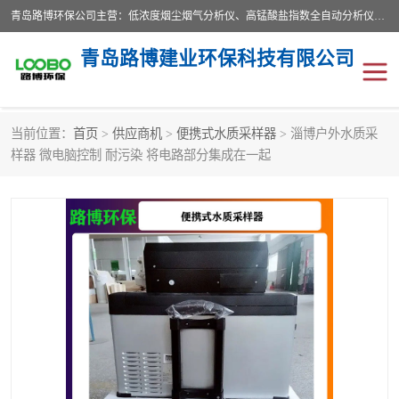
青岛路博环保公司主营：低浓度烟尘烟气分析仪、高锰酸盐指数全自动分析仪、便携式超声波明渠流量计、便携式水质采样器、恒温恒湿称重系统、手持式油烟检测仪等;是一家集环保科研、设计、生产、维护、销售和系统集成为一体的综合性高科技企业。路博人秉承"科学技术是第一生产力的重要理念，倡导环境友好型的生产、生活和消费方式。
青岛路博建业环保科技有限公司
当前位置：
首页
>
供应商机
>
便携式水质采样器
> 淄博户外水质采
生物安全柜
气体检测仪
样器 微电脑控制 耐污染 将电路部分集成在一起
水质检测仪
手持式油烟检测仪
恒温恒湿称重系统
二恶英采集器
实验室仪器
LB-8110降水降尘采样器
便携式水质采样器
LB-7035油气回收
便携式超声波明渠流量计
大气环境采样器