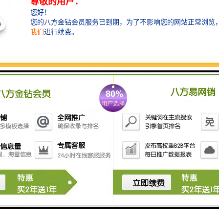
使用时应放置于平整的且不可置于震动台面上或周围有
强烈震动环境内
用户在使用采样器时的主要要求就是采样量的准确性，
置于非平面会使水样在进入样品瓶时因产生倾斜可能会
流入其他未样品瓶或者直接流入壳体内，从而导致出现
样品瓶采样量不准确的现象发生，因此在使用采样器时
必须将其置于水平面。长时间震动可能会使采样器零部
件松脱，震动也可能会引起采样量不准确甚至采样失败
等情况发生。