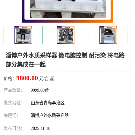
LB-4200高锰酸盐指数仪
LB-62便携式烟气分析仪
烟尘烟气设备
大气采样器
粉尘设备
水质采样器
德图仪器
油烟监测仪
淄博户外水质采样器 微电脑控制 耐污染 将电路
部分集成在一起
新宇宙仪器
凯恩仪器
9800.00
价格：
元/台 起
烟尘净化器
产品数量：
9999.00台
发货地址：
山东省青岛李沧区
关键词：
淄博户外水质采样器
发布日期：
2025-11-10