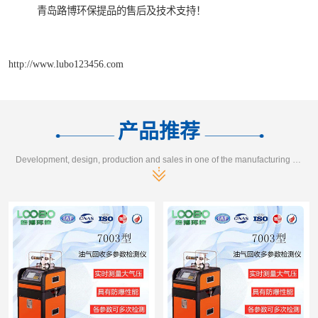
青岛路博环保提品的售后及技术支持！
http://www.lubo123456.com
产品推荐
Development, design, production and sales in one of the manufacturing enterprises