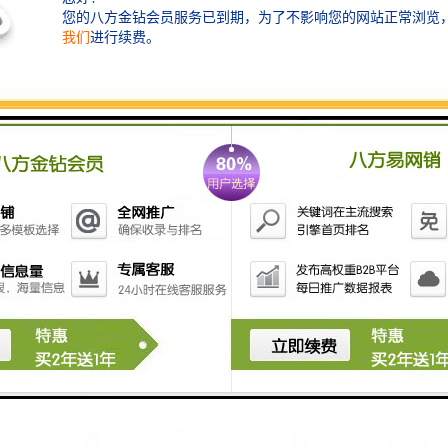
便携式水质自动采样器是采用嵌入式控制技术，可实现
按定时、时间等比例、流量等比例和同步采样方式采
样，具有一键采样、密码保护、断电保护等保护功能，
采用电池供电和交流供电相结合的方式，便于携带的一
款智能水质自动采样器。科学严谨的水样平行技术，可
实现水样较大程度的一致，满足平行质控，多成分分析
的需求。主要用于环境监测站、第三方检测机构日常工
作采样。设备具有体积小、易携带、使用简便、多种采
样模式等特点。