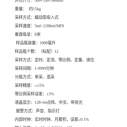
外形尺寸：500×350×580mm
重量： 约15kg
采样方式：蠕动泵吸入式
采样速度：5ml~1200ml/MIN
垂直吸呈：8米
样品瓶容量：1000毫升
样品瓶个数：（标配）12
采样方式：定时、定流、等比例、定量、液位
采样间隔：1-9999分钟
分瓶方式：单采、混采
采样精度：≤±5%
等比例采样误差：±5%
液晶显示：128×64点阵、中文、带背光
报警方式：声音、指示灯
内部时钟：实时时钟、月累积，误差≤0.1%