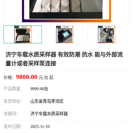
LB-4200高锰酸盐指数仪
LB-62便携式烟气分析仪
烟尘烟气设备
大气采样器
粉尘设备
水质采样器
德图仪器
油烟监测仪
济宁车载水质采样器 有效防潮 抗水 能与外部流
量计或者采样泵连接
新宇宙仪器
凯恩仪器
9800.00
价格：
元/台 起
烟尘净化器
产品数量：
9999.00台
发货地址：
山东省青岛李沧区
关键词：
济宁车载水质采样器
发布日期：
2025-11-10