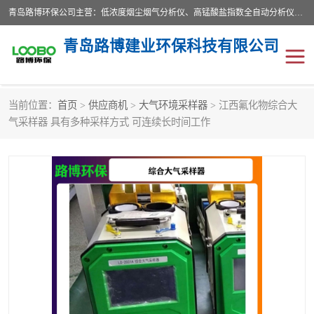
青岛路博环保公司主营：低浓度烟尘烟气分析仪、高锰酸盐指数全自动分析仪、便携式超声波明渠流量计、便携式水质采样器、恒温恒湿称重系统、手持式油烟检测仪等;是一家集环保科研、设计、生产、维护、销售和系统集成为一体的综合性高科技企业。路博人秉承"科学技术是第一生产力的重要理念，倡导环境友好型的生产、生活和消费方式。
青岛路博建业环保科技有限公司
当前位置：
首页
>
供应商机
>
大气环境采样器
> 江西氟化物综合大
生物安全柜
气体检测仪
气采样器 具有多种采样方式 可连续长时间工作
水质检测仪
手持式油烟检测仪
恒温恒湿称重系统
二恶英采集器
实验室仪器
LB-8110降水降尘采样器
便携式水质采样器
LB-7035油气回收
便携式超声波明渠流量计
大气环境采样器