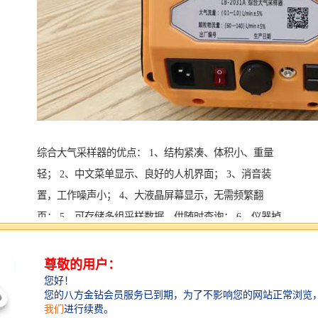
综合大气采样器的优点： 1、结构紧凑、体积小、重量
轻； 2、中文菜单显示、良好的人机界面； 3、消音装
置，工作噪声小； 4、大液晶屏幕显示，无需频繁翻
页； 5、可存储多组采样数据，供随时查询； 6、仪器掉
电保护功能，来电自动恢复采样； 7、可设定延时采
样、等到间隔多次采样； 8、无刷电机及气体采样泵，
故障率低； 9、粉尘采样流量自动控制，自动计算采样
体积； 10、数据查询可按文件号及采样日期两种方式进