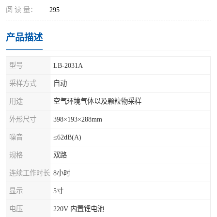
阅 读 量：
295
产品描述
型号
LB-2031A
采样方式
自动
用途
空气环境气体以及颗粒物采样
外形尺寸
398×193×288mm
噪音
≤62dB(A)
规格
双路
连续工作时长
8小时
显示
5寸
电压
220V 内置锂电池