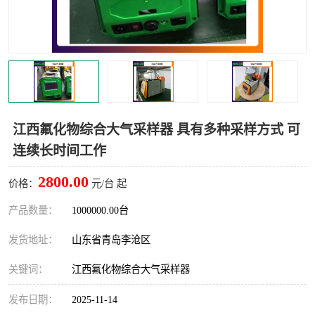
LB-4200高锰酸盐指数仪
LB-62便携式烟气分析仪
烟尘烟气设备
大气采样器
粉尘设备
水质采样器
德图仪器
油烟监测仪
江西氟化物综合大气采样器 具有多种采样方式 可
连续长时间工作
新宇宙仪器
凯恩仪器
2800.00
价格：
元/台 起
烟尘净化器
产品数量：
1000000.00台
发货地址：
山东省青岛李沧区
关键词：
江西氟化物综合大气采样器
发布日期：
2025-11-14