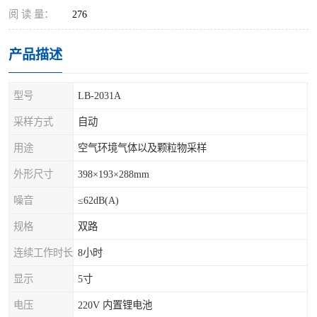
阅 读 量：
276
产品描述
型号
LB-2031A
采样方式
自动
用途
空气环境气体以及颗粒物采样
外形尺寸
398×193×288mm
噪音
≤62dB(A)
规格
双路
连续工作时长
8小时
显示
5寸
电压
220V 内置锂电池