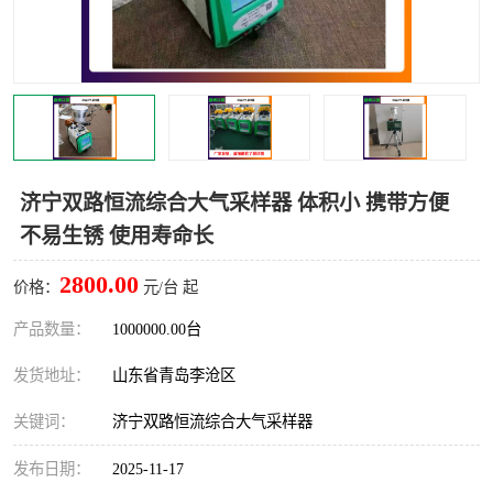
LB-4200高锰酸盐指数仪
LB-62便携式烟气分析仪
烟尘烟气设备
大气采样器
粉尘设备
水质采样器
德图仪器
油烟监测仪
济宁双路恒流综合大气采样器 体积小 携带方便
不易生锈 使用寿命长
新宇宙仪器
凯恩仪器
2800.00
价格：
元/台 起
烟尘净化器
产品数量：
1000000.00台
发货地址：
山东省青岛李沧区
关键词：
济宁双路恒流综合大气采样器
发布日期：
2025-11-17