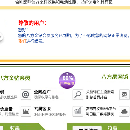
否则影响仪器采样效果和电池性能，以确保电池具有良
好工作性能。 4、在运输、使用过程中应尽量避免强烈
的震动碰撞及防止灰尘、雨、雪的侵袭。 5、现场采样
时，应确认使用220V交流电，防止误接其它工业电源而
损坏采样器。 6、关机后应间隔5秒钟以上才能再开
机。 7、严禁在矿井下或易燃易爆环境中使用。