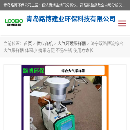
青岛路博环保公司主营：低浓度烟尘烟气分析仪、高锰酸盐指数全自动分析仪、便携式超声波明渠流量计、便携式水质采样器、恒温恒湿称重系统、手持式油烟检测仪等;是一家集环保科研、设计、生产、维护、销售和系统集成为一体的综合性高科技企业。路博人秉承"科学技术是第一生产力的重要理念，倡导环境友好型的生产、生活和消费方式。
青岛路博建业环保科技有限公司
当前位置：
首页
>
供应商机
>
大气环境采样器
> 济宁双路恒流综合
生物安全柜
气体检测仪
大气采样器 体积小 携带方便 不易生锈 使用寿命长
水质检测仪
手持式油烟检测仪
恒温恒湿称重系统
二恶英采集器
实验室仪器
LB-8110降水降尘采样器
便携式水质采样器
LB-7035油气回收
便携式超声波明渠流量计
大气环境采样器