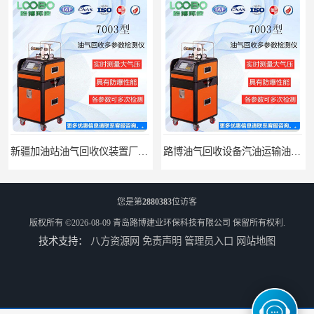
新疆加油站油气回收仪装置厂家报价
路博油气回收设备汽油运输油气回收设备厂家直销
您是第
2880383
位访客
版权所有 ©2026-08-09
青岛路博建业环保科技有限公司
保留所有权利.
技术支持：
八方资源网
免责声明
管理员入口
网站地图