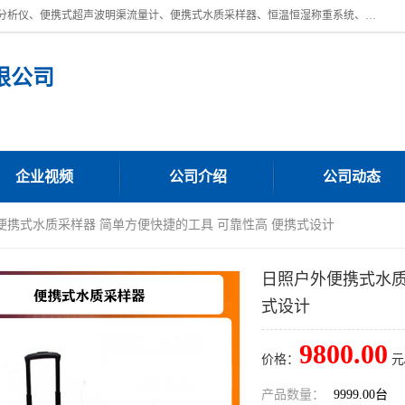
青岛路博环保公司主营：低浓度烟尘烟气分析仪、高锰酸盐指数全自动分析仪、便携式超声波明渠流量计、便携式水质采样器、恒温恒湿称重系统、手持式油烟检测仪等;是一家集环保科研、设计、生产、维护、销售和系统集成为一体的综合性高科技企业。路博人秉承"科学技术是第一生产力的重要理念，倡导环境友好型的生产、生活和消费方式。
限公司
企业视频
公司介绍
公司动态
便携式水质采样器 简单方便快捷的工具 可靠性高 便携式设计
日照户外便携式水质
式设计
9800.00
价格：
元
产品数量：
9999.00台