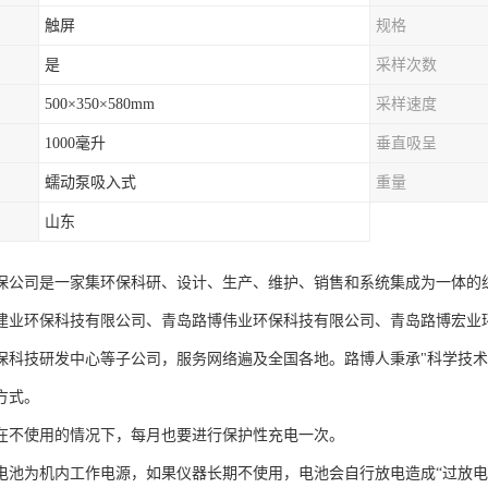
触屏
规格
是
采样次数
500×350×580mm
采样速度
1000毫升
垂直吸呈
蠕动泵吸入式
重量
山东
保公司是一家集环保科研、设计、生产、维护、销售和系统集成为一体的综
建业环保科技有限公司、青岛路博伟业环保科技有限公司、青岛路博宏业
保科技研发中心等子公司，服务网络遍及全国各地。路博人秉承"科学技术
方式。
在不使用的情况下，每月也要进行保护性充电一次。
电池为机内工作电源，如果仪器长期不使用，电池会自行放电造成“过放电”