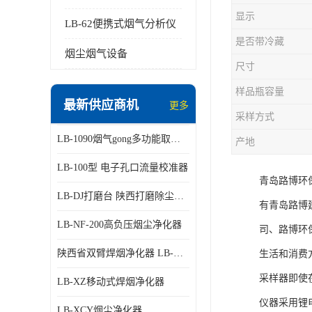
显示
LB-62便携式烟气分析仪
是否带冷藏
烟尘烟气设备
尺寸
样品瓶容量
最新供应商机
更多
采样方式
LB-1090烟气gong多功能取样管
产地
LB-100型 电子孔口流量校准器
青岛路博环
LB-DJ打磨台 陕西打磨除尘平台
有青岛路博
LB-NF-200高负压烟尘净化器
司、路博环
陕西省双臂焊烟净化器 LB-XZX
生活和消费
采样器即使
LB-XZ移动式焊烟净化器
仪器采用锂
LB-XCY烟尘净化器