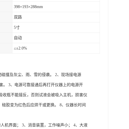
398×193×288mm
双路
5寸
自动
≤±2.0%
碰撞及灰尘、雨、雪的侵袭。 2、现场接电源
害。 3、电源可靠接通后再打开仪器上的电源开
、吸收瓶不能接反，否则试液会被吸入主机，损害仪
7、硅胶变为红色后应烘干或更换。 8、仪器长时间
人机界面； 3、消音装置，工作噪声小； 4、大液