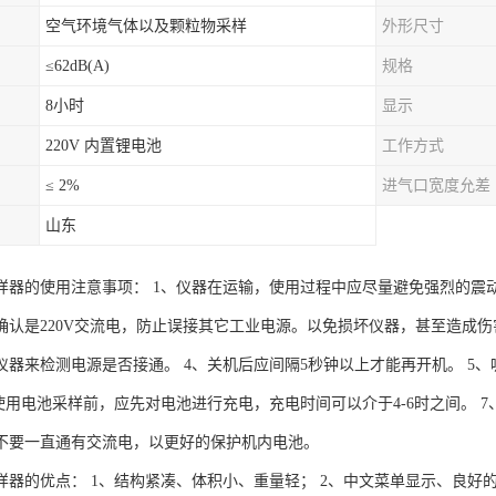
空气环境气体以及颗粒物采样
外形尺寸
≤62dB(A)
规格
8小时
显示
220V 内置锂电池
工作方式
≤ 2%
进气口宽度允差
山东
样器的使用注意事项： 1、仪器在运输，使用过程中应尽量避免强烈的震动
确认是220V交流电，防止误接其它工业电源。以免损坏仪器，甚至造成伤
仪器来检测电源是否接通。 4、关机后应间隔5秒钟以上才能再开机。 5
在使用电池采样前，应先对电池进行充电，充电时间可以介于4-6时之间。 
不要一直通有交流电，以更好的保护机内电池。
样器的优点： 1、结构紧凑、体积小、重量轻； 2、中文菜单显示、良好的