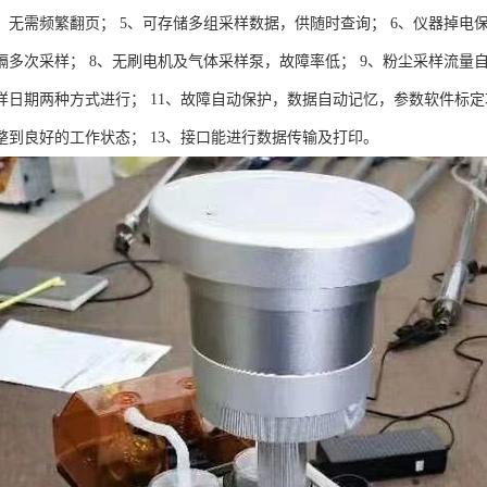
，无需频繁翻页； 5、可存储多组采样数据，供随时查询； 6、仪器掉电
隔多次采样； 8、无刷电机及气体采样泵，故障率低； 9、粉尘采样流量自
样日期两种方式进行； 11、故障自动保护，数据自动记忆，参数软件标定
整到良好的工作状态； 13、接口能进行数据传输及打印。