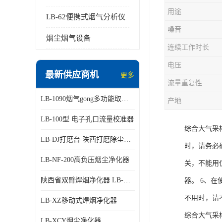
用途
LB-62便携式烟气分析仪
噪音
烟尘烟气设备
连续工作时长
电压
最新供应商机
更多
流量重复性
LB-1090烟气gong多功能取样管
产地
LB-100型 电子孔口流量校准器
综合大气采
LB-DJ打磨台 陕西打磨除尘平台
时，请务必
LB-NF-200高负压烟尘净化器
关，不能用
陕西省双臂焊烟净化器 LB-XZX
器。 6、
不用时，请
LB-XZ移动式焊烟净化器
综合大气采
LB-XCY烟尘净化器