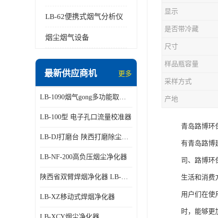
显示
LB-62便携式烟气分析仪
是否带冷藏
烟尘烟气设备
尺寸
样品瓶容量
最新供应商机
更多
采样方式
LB-1090烟气gong多功能取样管
产地
LB-100型 电子孔口流量校准器
青岛路博环
LB-DJ打磨台 陕西打磨除尘平台
有青岛路博
LB-NF-200高负压烟尘净化器
司、路博环
陕西省双臂焊烟净化器 LB-XZX
生活和消费
用户们在使
LB-XZ移动式焊烟净化器
时，能够更
LB-XCY烟尘净化器