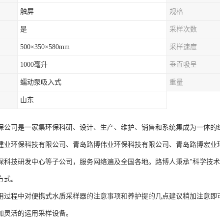
触屏
规格
是
采样次数
500×350×580mm
采样速度
1000毫升
垂直吸呈
蠕动泵吸入式
重量
山东
保公司是一家集环保科研、设计、生产、维护、销售和系统集成为一体的综
建业环保科技有限公司、青岛路博伟业环保科技有限公司、青岛路博宏业
保科技研发中心等子公司，服务网络遍及全国各地。路博人秉承"科学技术
方式。
用过程中对便携式水质采样器的注意事项和养护提的几点建议稍加注意即
加灵活的运用采样设备。