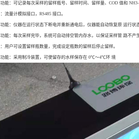
功能：可记录每次采样的留样瓶号、留样时间、留样量、COD 值和 NH3-N
：流量计模拟接口，RS485 接口。
护功能：仪器在运行状态下断电并重新通电后，仪器能自动恢复原 运行状
空功能：每次采样完毕，系统可自动排空管内存水，以保证采样管 路不产
能：用户可设置留样瓶数量，完成设定瓶数的留样后停止留样。
藏功能：采用制冷装置，可使留存的水样保存在 0℃～4℃环 境