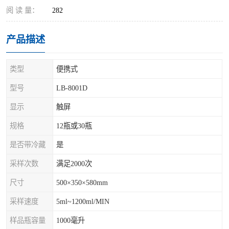
阅 读 量：
282
产品描述
类型
便携式
型号
LB-8001D
显示
触屏
规格
12瓶或30瓶
是否带冷藏
是
采样次数
满足2000次
尺寸
500×350×580mm
采样速度
5ml~1200ml/MIN
样品瓶容量
1000毫升