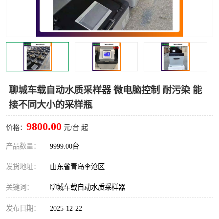
LB-4200高锰酸盐指数仪
LB-62便携式烟气分析仪
烟尘烟气设备
大气采样器
粉尘设备
水质采样器
德图仪器
油烟监测仪
聊城车载自动水质采样器 微电脑控制 耐污染 能
接不同大小的采样瓶
新宇宙仪器
凯恩仪器
9800.00
价格：
元/台 起
烟尘净化器
产品数量：
9999.00台
发货地址：
山东省青岛李沧区
关键词：
聊城车载自动水质采样器
发布日期：
2025-12-22