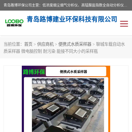
青岛路博环保公司主营：低浓度烟尘烟气分析仪、高锰酸盐指数全自动分析仪、便携式超声波明渠流量计、便携式水质采样器、恒温恒湿称重系统、手持式油烟检测仪等;是一家集环保科研、设计、生产、维护、销售和系统集成为一体的综合性高科技企业。路博人秉承"科学技术是第一生产力的重要理念，倡导环境友好型的生产、生活和消费方式。
青岛路博建业环保科技有限公司
当前位置：
首页
>
供应商机
>
便携式水质采样器
> 聊城车载自动水
生物安全柜
气体检测仪
质采样器 微电脑控制 耐污染 能接不同大小的采样瓶
水质检测仪
手持式油烟检测仪
恒温恒湿称重系统
二恶英采集器
实验室仪器
LB-8110降水降尘采样器
便携式水质采样器
LB-7035油气回收
便携式超声波明渠流量计
大气环境采样器