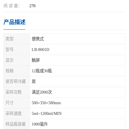
阅 读 量：
270
产品描述
类型
便携式
型号
LB-8001D
显示
触屏
规格
12瓶或30瓶
是否带冷藏
是
采样次数
满足2000次
尺寸
500×350×580mm
采样速度
5ml~1200ml/MIN
样品瓶容量
1000毫升