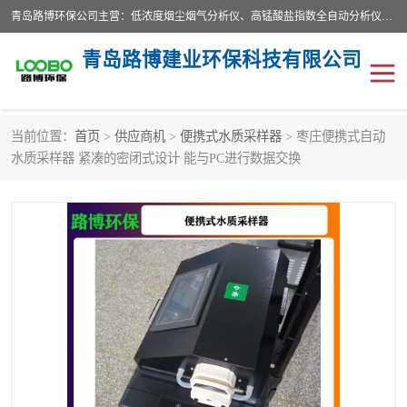
青岛路博环保公司主营：低浓度烟尘烟气分析仪、高锰酸盐指数全自动分析仪、便携式超声波明渠流量计、便携式水质采样器、恒温恒湿称重系统、手持式油烟检测仪等;是一家集环保科研、设计、生产、维护、销售和系统集成为一体的综合性高科技企业。路博人秉承"科学技术是第一生产力的重要理念，倡导环境友好型的生产、生活和消费方式。
青岛路博建业环保科技有限公司
当前位置：
首页
>
供应商机
>
便携式水质采样器
> 枣庄便携式自动
生物安全柜
气体检测仪
水质采样器 紧凑的密闭式设计 能与PC进行数据交换
水质检测仪
手持式油烟检测仪
恒温恒湿称重系统
二恶英采集器
实验室仪器
LB-8110降水降尘采样器
便携式水质采样器
LB-7035油气回收
便携式超声波明渠流量计
大气环境采样器