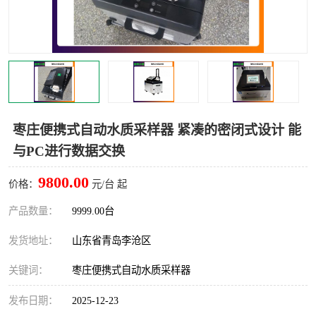
LB-4200高锰酸盐指数仪
LB-62便携式烟气分析仪
烟尘烟气设备
大气采样器
粉尘设备
水质采样器
德图仪器
油烟监测仪
枣庄便携式自动水质采样器 紧凑的密闭式设计 能
与PC进行数据交换
新宇宙仪器
凯恩仪器
9800.00
价格：
元/台 起
烟尘净化器
产品数量：
9999.00台
发货地址：
山东省青岛李沧区
关键词：
枣庄便携式自动水质采样器
发布日期：
2025-12-23