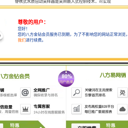
便携式水质自动采样器是采用嵌入式控制技术，可实现
按定时、时间等比例、流量等比例和同步采样方式采
样，具有一键采样、密码保护、断电保护等保护功能，
采用电池供电和交流供电相结合的方式，便于携带的一
款智能水质自动采样器。科学严谨的水样平行技术，可
实现水样较大程度的一致，满足平行质控，多成分分析
的需求。主要用于环境监测站、第三方检测机构日常工
作采样。设备具有体积小、易携带、使用简便、多种采
样模式等特点。