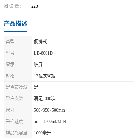
阅 读 量：
228
产品描述
类型
便携式
型号
LB-8001D
显示
触屏
规格
12瓶或30瓶
是否带冷藏
是
采样次数
满足2000次
尺寸
500×350×580mm
采样速度
5ml~1200ml/MIN
样品瓶容量
1000毫升