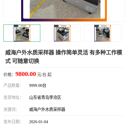
LB-4200高锰酸盐指数仪
LB-62便携式烟气分析仪
烟尘烟气设备
大气采样器
粉尘设备
水质采样器
德图仪器
油烟监测仪
威海户外水质采样器 操作简单灵活 有多种工作模
式 可随意切换
新宇宙仪器
凯恩仪器
9800.00
价格：
元/台 起
烟尘净化器
产品数量：
9999.00台
发货地址：
山东省青岛李沧区
关键词：
威海户外水质采样器
发布日期：
2026-01-04