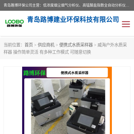
青岛路博环保公司主营：低浓度烟尘烟气分析仪、高锰酸盐指数全自动分析仪、便携式超声波明渠流量计、便携式水质采样器、恒温恒湿称重系统、手持式油烟检测仪等;是一家集环保科研、设计、生产、维护、销售和系统集成为一体的综合性高科技企业。路博人秉承"科学技术是第一生产力的重要理念，倡导环境友好型的生产、生活和消费方式。
青岛路博建业环保科技有限公司
当前位置：
首页
>
供应商机
>
便携式水质采样器
> 威海户外水质采
生物安全柜
气体检测仪
样器 操作简单灵活 有多种工作模式 可随意切换
水质检测仪
手持式油烟检测仪
恒温恒湿称重系统
二恶英采集器
实验室仪器
LB-8110降水降尘采样器
便携式水质采样器
LB-7035油气回收
便携式超声波明渠流量计
大气环境采样器