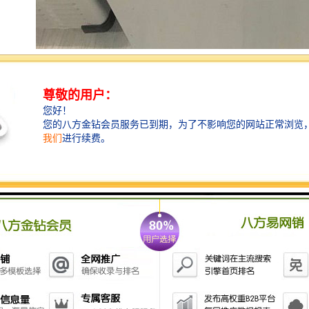
其次，前期工作人员通过走访、调查、航拍等方式标记
好当地的水源分布情况，以便能够全面了解此区域的水
质情况。再安排检测人员到实际区域进行考察，并做出
一份完善的调查报告，挑选出适合的检测区域及检测水
域，确定检测取样点，以保证水质检测的准确性，降低
检测取样时所出现的误差。
在确定监测点后，可借助水质自动采样器来进行水质的
取样，以确保所取水样具有随机性、代表性，还可防止
水样被人为污染，以保证检测结果的准确性。