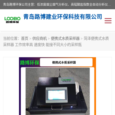
青岛路博环保公司主营：低浓度烟尘烟气分析仪、高锰酸盐指数全自动分析仪、便携式超声波明渠流量计、便携式水质采样器、恒温恒湿称重系统、手持式油烟检测仪等;是一家集环保科研、设计、生产、维护、销售和系统集成为一体的综合性高科技企业。路博人秉承"科学技术是第一生产力的重要理念，倡导环境友好型的生产、生活和消费方式。
青岛路博建业环保科技有限公司
当前位置：
首页
>
供应商机
>
便携式水质采样器
> 菏泽便携式水质
生物安全柜
气体检测仪
采样器 工作效率高 速度快 能接不同大小的采样瓶
水质检测仪
手持式油烟检测仪
恒温恒湿称重系统
二恶英采集器
实验室仪器
LB-8110降水降尘采样器
便携式水质采样器
LB-7035油气回收
便携式超声波明渠流量计
大气环境采样器