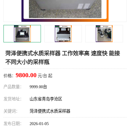
LB-4200高锰酸盐指数仪
LB-62便携式烟气分析仪
烟尘烟气设备
大气采样器
粉尘设备
水质采样器
德图仪器
油烟监测仪
菏泽便携式水质采样器 工作效率高 速度快 能接
不同大小的采样瓶
新宇宙仪器
凯恩仪器
9800.00
价格：
元/台 起
烟尘净化器
产品数量：
9999.00台
发货地址：
山东省青岛李沧区
关键词：
菏泽便携式水质采样器
发布日期：
2026-01-05