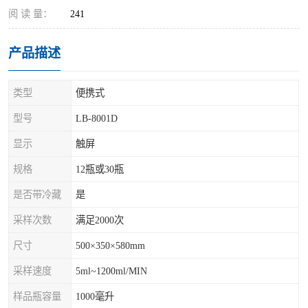
阅 读 量：
241
产品描述
类型
便携式
型号
LB-8001D
显示
触屏
规格
12瓶或30瓶
是否带冷藏
是
采样次数
满足2000次
尺寸
500×350×580mm
采样速度
5ml~1200ml/MIN
样品瓶容量
1000毫升