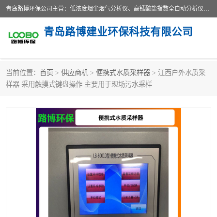
青岛路博环保公司主营：低浓度烟尘烟气分析仪、高锰酸盐指数全自动分析仪、便携式超声波明渠流量计、便携式水质采样器、恒温恒湿称重系统、手持式油烟检测仪等;是一家集环保科研、设计、生产、维护、销售和系统集成为一体的综合性高科技企业。路博人秉承"科学技术是第一生产力的重要理念，倡导环境友好型的生产、生活和消费方式。
青岛路博建业环保科技有限公司
当前位置：
首页
>
供应商机
>
便携式水质采样器
> 江西户外水质采
生物安全柜
气体检测仪
样器 采用触摸式键盘操作 主要用于现场污水采样
水质检测仪
手持式油烟检测仪
恒温恒湿称重系统
二恶英采集器
实验室仪器
LB-8110降水降尘采样器
便携式水质采样器
LB-7035油气回收
便携式超声波明渠流量计
大气环境采样器