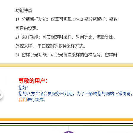
功能特点
1）分瓶留样功能：仪器可实现 1～12 瓶分瓶留样，瓶数
可自由设定。
2）采样功能：可实现定时采样、时间等比、流量等比、
外控采样、 串口控制等多种采样方式。
3）留样记录功能：可记录每次采样的留样瓶号、留样时
间、留样量、COD 值和 NH3-N 值，可记录 1000 条数据
记录。
4）对外接口：流量计模拟接口，RS485 接口。
5）断电保护功能：仪器在运行状态下断电并重新通电
后，仪器能自动恢复原 运行状态，断电后仪器参数不丢
失。
6）自动排空功能：每次采样完毕，系统可自动排空管内
存水，以保证采样管 路不产生沉积堵塞。