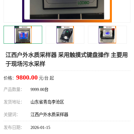
LB-4200高锰酸盐指数仪
LB-62便携式烟气分析仪
烟尘烟气设备
大气采样器
粉尘设备
水质采样器
德图仪器
油烟监测仪
江西户外水质采样器 采用触摸式键盘操作 主要用
于现场污水采样
新宇宙仪器
凯恩仪器
9800.00
价格：
元/台 起
烟尘净化器
产品数量：
9999.00台
发货地址：
山东省青岛李沧区
关键词：
江西户外水质采样器
发布日期：
2026-01-15