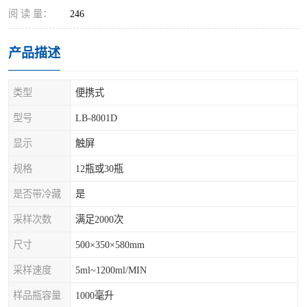
阅 读 量：
246
产品描述
类型
便携式
型号
LB-8001D
显示
触屏
规格
12瓶或30瓶
是否带冷藏
是
采样次数
满足2000次
尺寸
500×350×580mm
采样速度
5ml~1200ml/MIN
样品瓶容量
1000毫升