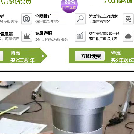
样器的检修： 1、在线监测设备需要停用、拆除或者更换的，应当事先报
场进行处理。 3、对于一些容易诊断的故障，如电磁阀控制失灵、膜裂损
针对性的维修。 4、仪器经过维修后，在正常使用和运行之前应确保维修
查。若监测仪器进行了更换，在正常使用和运行之前应对仪器进行一次校验
或更换，并保证已采集的数据不丢失。 6、应备有足够的备品备件及备用
整和补充各种备品备件及备用仪器的存储数量。 7、在线监测设备因故障
要时采用人工方法进行监测。