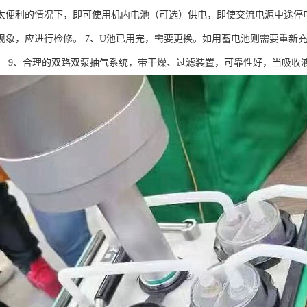
太便利的情况下，即可使用机内电池（可选）供电，即使交流电源中途停电
现象，应进行检修。 7、U池已用完，需要更换。如用蓄电池则需要重新充
。 9、合理的双路双泵抽气系统，带干燥、过滤装置，可靠性好，当吸收