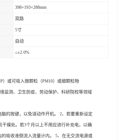
398×193×288mm
双路
5寸
自动
≤±2.0%
P）或可吸入微颗粒（PM10）或细颗粒物
于环境监测、卫生防疫、劳动保护、科研院校等领域
电脑的按键，以免误动作开机。 2、若要重新设定
通风干燥处。若3个月以上不用应进行补充电，以确
内的吸收液倒流入流量计内。 5、在无交流电源或