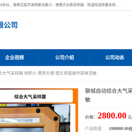
青岛路博环保公司主营：低浓度烟尘烟气分析仪、高锰酸盐指数全自动分析仪、便携式超声波明渠流量计、便携式水质采样器、恒温恒湿称重系统、手持式油烟检测仪等;是一家集环保科研、设计、生产、维护、销售和系统集成为一体的综合性高科技企业。路博人秉承"科学技术是第一生产力的重要理念，倡导环境友好型的生产、生活和消费方式。
限公司
企业视频
公司介绍
公司动态
合大气采样器 体积小 携带方便 图文界面操作简单灵敏
聊城自动综合大气采
敏
2800.00
价格：
元
产品数量：
1000000.00