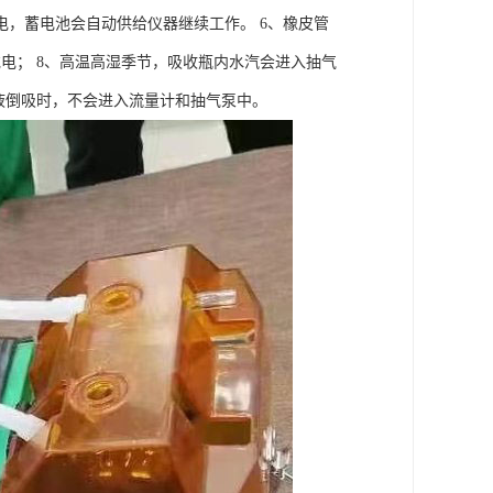
，蓄电池会自动供给仪器继续工作。 6、橡皮管
电； 8、高温高湿季节，吸收瓶内水汽会进入抽气
液倒吸时，不会进入流量计和抽气泵中。