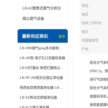
用途
LB-62便携式烟气分析仪
噪音
烟尘烟气设备
连续工作时长
电压
最新供应商机
更多
流量重复性
LB-1090烟气gong多功能取样管
产地
LB-100型 电子孔口流量校准器
综合大气采
LB-DJ打磨台 陕西打磨除尘平台
(PM2.
LB-NF-200高负压烟尘净化器
进行气态物
陕西省双臂焊烟净化器 LB-XZX
综合大气采
或提前关机
LB-XZ移动式焊烟净化器
保高能镉镍
LB-XCY烟尘净化器