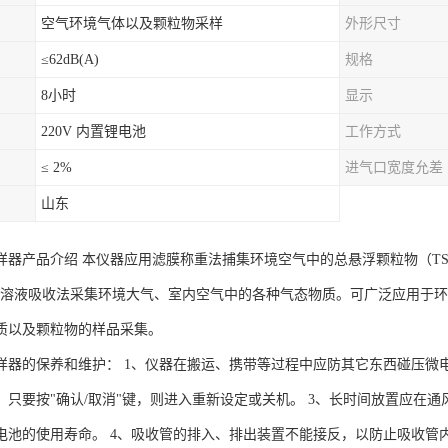
空气环境气体以及颗粒物采样
外形尺寸
≤62dB(A)
规格
8小时
显示
220V 内置锂电池
工作方式
≤ 2%
进气口宽度允差
山东
样器产品介绍 本仪器应用滤膜称重法捕集环境空气中的总悬浮颗粒物（TS
5)。用溶液吸收法采集环境大气、室内空气中的各种气态物质。可广泛应用
质以及颗粒物的样品采集。
样器的保养和维护： 1、仪器在搬运、携带等过程中应防其它东西碰压微
，只要按"确认/取消"键，则进入重新设定或关机。 3、长时间放置应在
电池的使用寿命。 4、吸收管的排入、排出装置不能接反，以防止吸收管