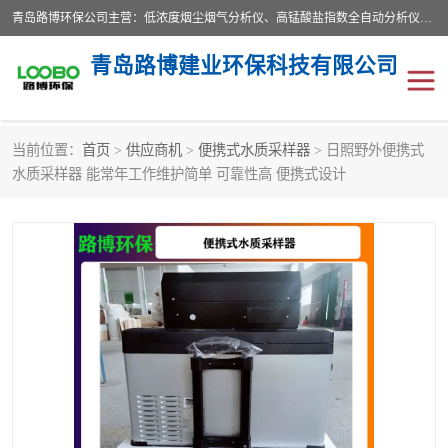
青岛路博环保公司主营：低浓度烟尘烟气分析仪、高锰酸盐指数全自动分析仪、便携式超声波明渠流量计、便携式水质采样器、恒温恒湿称重系统、手持式油烟检测仪等;是一家集环保科研、设计、生产、维护、销售和系统集成为一体的综合性高科技企业。路博人秉承"科学技术是第一生产力的重要理念，倡导环境友好型的生产、生活和消费方式。
青岛路博建业环保科技有限公司
当前位置：
首页
>
供应商机
>
便携式水质采样器
> 日照野外便携式
生物安全柜
气体检测仪
水质采样器 能常年工作维护简单 可靠性高 便携式设计
水质检测仪
手持式油烟检测仪
恒温恒湿称重系统
二恶英采集器
实验室仪器
LB-8110降水降尘采样器
便携式水质采样器
LB-7035油气回收
便携式超声波明渠流量计
大气环境采样器