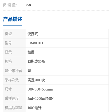
阅 读 量：
258
产品描述
类型
便携式
型号
LB-8001D
显示
触屏
规格
12瓶或30瓶
是否带冷藏
是
采样次数
满足2000次
尺寸
500×350×580mm
采样速度
5ml~1200ml/MIN
样品瓶容量
1000毫升