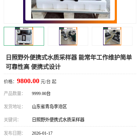
LB-4200高锰酸盐指数仪
LB-62便携式烟气分析仪
烟尘烟气设备
大气采样器
粉尘设备
水质采样器
德图仪器
油烟监测仪
日照野外便携式水质采样器 能常年工作维护简单
可靠性高 便携式设计
新宇宙仪器
凯恩仪器
9800.00
价格：
元/台 起
烟尘净化器
产品数量：
9999.00台
发货地址：
山东省青岛李沧区
关键词：
日照野外便携式水质采样器
发布日期：
2026-01-17