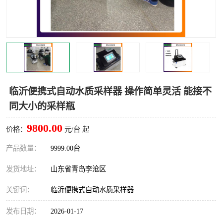
LB-4200高锰酸盐指数仪
LB-62便携式烟气分析仪
烟尘烟气设备
大气采样器
粉尘设备
水质采样器
德图仪器
油烟监测仪
临沂便携式自动水质采样器 操作简单灵活 能接不
同大小的采样瓶
新宇宙仪器
凯恩仪器
9800.00
价格：
元/台 起
烟尘净化器
产品数量：
9999.00台
发货地址：
山东省青岛李沧区
关键词：
临沂便携式自动水质采样器
发布日期：
2026-01-17