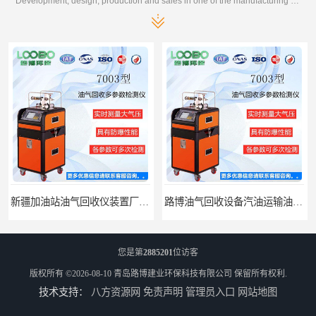
Development, design, production and sales in one of the manufacturing enterprises
路博油气回收设备汽油运输油气回收设备厂家直销
江西全自动水质采样器批发直销
您是第
2885201
位访客
版权所有 ©2026-08-10
青岛路博建业环保科技有限公司
保留所有权利.
技术支持：
八方资源网
免责声明
管理员入口
网站地图