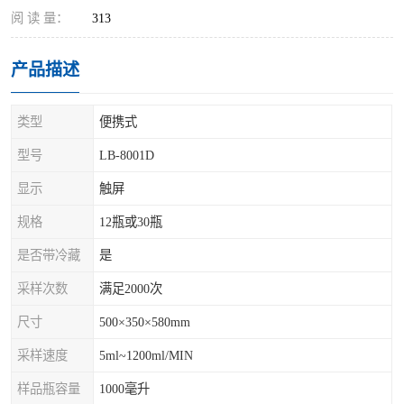
阅 读 量：
313
产品描述
类型
便携式
型号
LB-8001D
显示
触屏
规格
12瓶或30瓶
是否带冷藏
是
采样次数
满足2000次
尺寸
500×350×580mm
采样速度
5ml~1200ml/MIN
样品瓶容量
1000毫升