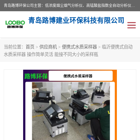
青岛路博环保公司主营：低浓度烟尘烟气分析仪、高锰酸盐指数全自动分析仪、便携式超声波明渠流量计、便携式水质采样器、恒温恒湿称重系统、手持式油烟检测仪等;是一家集环保科研、设计、生产、维护、销售和系统集成为一体的综合性高科技企业。路博人秉承"科学技术是第一生产力的重要理念，倡导环境友好型的生产、生活和消费方式。
青岛路博建业环保科技有限公司
当前位置：
首页
>
供应商机
>
便携式水质采样器
> 临沂便携式自动
生物安全柜
气体检测仪
水质采样器 操作简单灵活 能接不同大小的采样瓶
水质检测仪
手持式油烟检测仪
恒温恒湿称重系统
二恶英采集器
实验室仪器
LB-8110降水降尘采样器
便携式水质采样器
LB-7035油气回收
便携式超声波明渠流量计
大气环境采样器