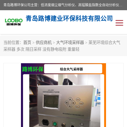
青岛路博环保公司主营：低浓度烟尘烟气分析仪、高锰酸盐指数全自动分析仪、便携式超声波明渠流量计、便携式水质采样器、恒温恒湿称重系统、手持式油烟检测仪等;是一家集环保科研、设计、生产、维护、销售和系统集成为一体的综合性高科技企业。路博人秉承"科学技术是第一生产力的重要理念，倡导环境友好型的生产、生活和消费方式。
青岛路博建业环保科技有限公司
当前位置：
首页
>
供应商机
>
大气环境采样器
> 莱芜环境综合大气
生物安全柜
气体检测仪
采样器 多次 隔日采样 没有静电吸附 重量轻
水质检测仪
手持式油烟检测仪
恒温恒湿称重系统
二恶英采集器
实验室仪器
LB-8110降水降尘采样器
便携式水质采样器
LB-7035油气回收
便携式超声波明渠流量计
大气环境采样器