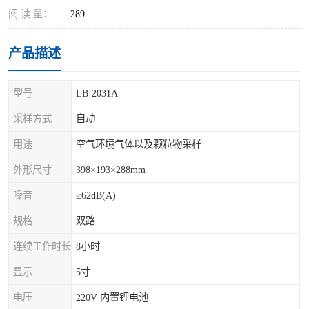
阅 读 量：
289
产品描述
型号
LB-2031A
采样方式
自动
用途
空气环境气体以及颗粒物采样
外形尺寸
398×193×288mm
噪音
≤62dB(A)
规格
双路
连续工作时长
8小时
显示
5寸
电压
220V 内置锂电池