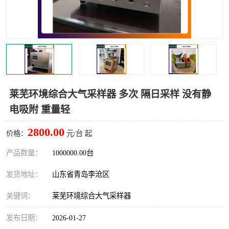
LB-4200高锰酸盐指数仪
LB-62便携式烟气分析仪
烟尘烟气设备
大气采样器
粉尘设备
水质采样器
德图仪器
油烟监测仪
莱芜环境综合大气采样器 多次 隔日采样 没有静
电吸附 重量轻
新宇宙仪器
凯恩仪器
2800.00
价格：
元/台 起
烟尘净化器
产品数量：
1000000.00台
发货地址：
山东省青岛李沧区
关键词：
莱芜环境综合大气采样器
发布日期：
2026-01-27