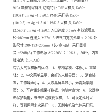
性 ≤ 5% 负载能力 100 L/min流量时，可克服阻力
9kPa 颗粒物采样头 切割特征 TSP采样头 Da50=
(100±1)μm δg =1.5 ±0.1 PM10采样头 Da50=
(10±0.5)μm δg =1.5±0.1 PM2.5 采样 头 Da50=
(2.5±0.2)μm δg =1.2±0.1 入口速度 0.3 m/s 有效滤膜直
径 Φ80mm 连接头 M27×1.5 进气口宽度允差 ≤±2.0% 外
形尺寸 398×193×288mm（长×宽×高） 采样器噪
音 ≤62dB(A) 工作电源 AC 220V（±10%），50Hz，内置
锂电池（13.6AH）
综合大气采样器的优点： 1、结构紧凑、体积小、重量
轻； 2、中文菜单显示、良好的人机界面； 3、消音装
置，工作噪声小； 4、大液晶屏幕显示，无需频繁翻
页； 5、可存储多组采样数据，供随时查询； 6、仪器掉
电保护功能，来电自动恢复采样； 7、可设定延时采
样、等到间隔多次采样； 8、无刷电机及气体采样泵，