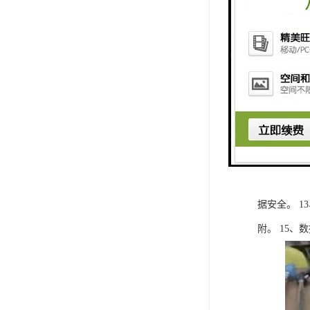
体。 2、
式。 3、
系统均采用
稳定性好，
循环次数等
据交流来电
燥筒，可以
量，具有气
据安全。 
附。 15