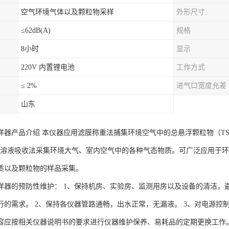
空气环境气体以及颗粒物采样
外形尺寸
≤62dB(A)
规格
8小时
显示
220V 内置锂电池
工作方式
≤ 2%
进气口宽度允差
山东
样器产品介绍 本仪器应用滤膜称重法捕集环境空气中的总悬浮颗粒物（TS
5)。用溶液吸收法采集环境大气、室内空气中的各种气态物质。可广泛应用
质以及颗粒物的样品采集。
样器的预防性维护： 1、保持机房、实验房、监测用房以及设备的清洁，
行的需求。 2、保持各仪器管路通畅，出水正常，无漏液。 3、对电源控
容应按相关仪器说明书的要求进行仪器维护保养、易耗品的定期更换工作。