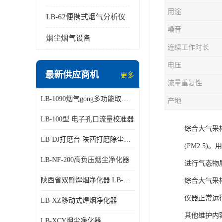
用途
LB-62便携式烟气分析仪
噪音
烟尘烟气设备
连续工作时长
电压
最新供应商机
更多
流量重复性
LB-1090烟气gong多功能取样管
产地
LB-100型 电子孔口流量校准器
综合大气采
LB-DJ打磨台 陕西打磨除尘平台
(PM2.
LB-NF-200高负压烟尘净化器
进行气态物
陕西省双臂焊烟净化器 LB-XZX
综合大气采
仪器正常运
LB-XZ移动式焊烟净化器
其他维护内
LB-XCY烟尘净化器