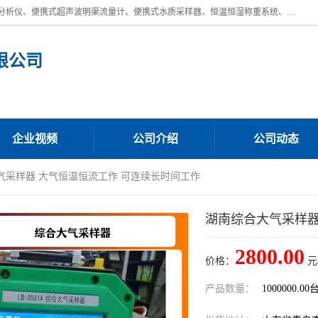
青岛路博环保公司主营：低浓度烟尘烟气分析仪、高锰酸盐指数全自动分析仪、便携式超声波明渠流量计、便携式水质采样器、恒温恒湿称重系统、手持式油烟检测仪等;是一家集环保科研、设计、生产、维护、销售和系统集成为一体的综合性高科技企业。路博人秉承"科学技术是第一生产力的重要理念，倡导环境友好型的生产、生活和消费方式。
限公司
企业视频
公司介绍
公司动态
气采样器 大气恒温恒流工作 可连续长时间工作
湖南综合大气采样器
2800.00
价格：
元
产品数量：
1000000.00