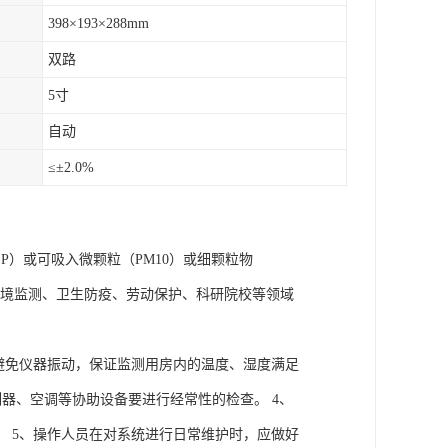
398×193×288mm
双路
5寸
自动
≤±2.0%
P）或可吸入微颗粒（PM10）或细颗粒物
于环境监测、卫生防疫、劳动保护、科研院校等领域
避免仪器振动，保证监测用房内的温度、湿度满足
制器、空调等协助设备要进行经常性的检查。 4、
 5、操作人员在对系统进行日常维护时，应做好