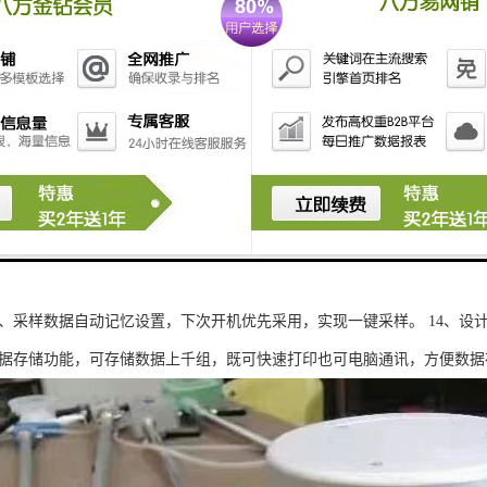
微电脑同时控制两路大气及颗粒物三套采样系统，具有同时采样、单个采样
采用宽温显示屏，良好的人机交互界面，操作方便，中文图形显示，可在低
直流无刷抽气泵。 5、用户可选配交直流两用型主机，配备直流电源箱，
可测量大气压力、温度，可根据压力及温度，自动进行状态换算。 7、可
参数。 8、自动故障保护功能，在规定时间内仍未达到设定流量自动停机
时自动恢复采样，自动扣除采样过程中的掉电时间，并可供用户查询掉电时
干燥湿气、过滤粉尘以及放倒吸减小对流量的影响，实现长期运转免清洗。
路颜色识别功能，方便用户辨别气路。 12、用户可通过防水键盘对仪器
13、采样数据自动记忆设置，下次开机优先采用，实现一键采样。 14、
、数据存储功能，可存储数据上千组，既可快速打印也可电脑通讯，方便数据