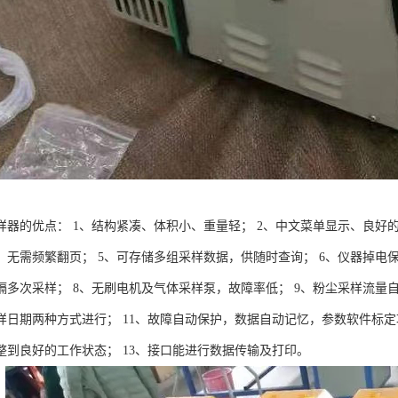
样器的优点： 1、结构紧凑、体积小、重量轻； 2、中文菜单显示、良好的
，无需频繁翻页； 5、可存储多组采样数据，供随时查询； 6、仪器掉电
隔多次采样； 8、无刷电机及气体采样泵，故障率低； 9、粉尘采样流量自
样日期两种方式进行； 11、故障自动保护，数据自动记忆，参数软件标定
整到良好的工作状态； 13、接口能进行数据传输及打印。