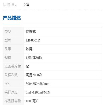
阅 读 量：
208
产品描述
类型
便携式
型号
LB-8001D
显示
触屏
规格
12瓶或30瓶
是否带冷藏
是
采样次数
满足2000次
尺寸
500×350×580mm
采样速度
5ml~1200ml/MIN
样品瓶容量
1000毫升