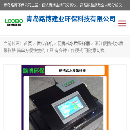
青岛路博环保公司主营：低浓度烟尘烟气分析仪、高锰酸盐指数全自动分析仪、便携式超声波明渠流量计、便携式水质采样器、恒温恒湿称重系统、手持式油烟检测仪等;是一家集环保科研、设计、生产、维护、销售和系统集成为一体的综合性高科技企业。路博人秉承"科学技术是第一生产力的重要理念，倡导环境友好型的生产、生活和消费方式。
青岛路博建业环保科技有限公司
当前位置：
首页
>
供应商机
>
便携式水质采样器
> 浙江便携式水质
生物安全柜
气体检测仪
采样器 简单方便快捷的工具 有多种工作模式 可随意切换
水质检测仪
手持式油烟检测仪
恒温恒湿称重系统
二恶英采集器
实验室仪器
LB-8110降水降尘采样器
便携式水质采样器
LB-7035油气回收
便携式超声波明渠流量计
大气环境采样器