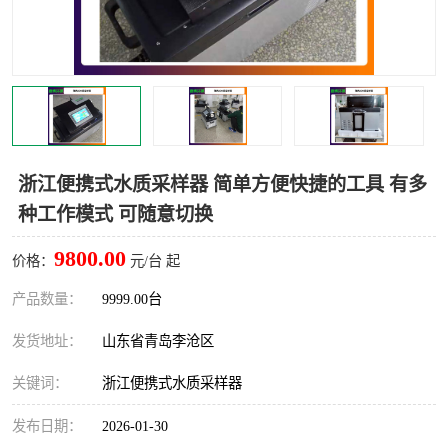
LB-4200高锰酸盐指数仪
LB-62便携式烟气分析仪
烟尘烟气设备
大气采样器
粉尘设备
水质采样器
德图仪器
油烟监测仪
浙江便携式水质采样器 简单方便快捷的工具 有多
种工作模式 可随意切换
新宇宙仪器
凯恩仪器
9800.00
价格：
元/台 起
烟尘净化器
产品数量：
9999.00台
发货地址：
山东省青岛李沧区
关键词：
浙江便携式水质采样器
发布日期：
2026-01-30