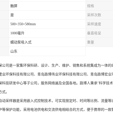
触屏
规格
是
采样次数
500×350×580mm
采样速度
1000毫升
垂直吸呈
蠕动泵吸入式
重量
山东
保公司是一家集环保科研、设计、生产、维护、销售和系统集成为一体的综
建业环保科技有限公司、青岛路博伟业环保科技有限公司、青岛路博宏业
保科技研发中心等子公司，服务网络遍及全国各地。路博人秉承"科学技术
方式。
自动采样器是采用嵌入式控制技术，可实现按定时、时间等比例、流量等
护等保护功能，采用电池供电和交流供电相结合的方式，便于携带的一款