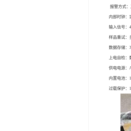
报警方式：
内部时钟：实
输入信号：4～
样品重试：
数据存储：
上电自检：
供电电源：AC
内置电池：
过载保护：1