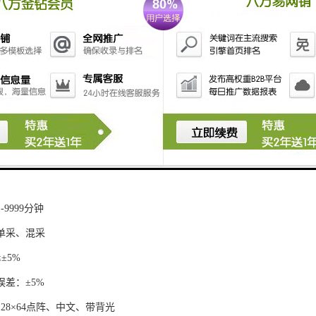
00×350×580mm
kg
蠕动泵吸入式
~1200ml/MIN
8米
1000毫升
：（标配）12
定时、定流、等比例、定量、液位
-9999分钟
单采、混采
±5%
误差：±5%
28×64点阵、中文、带背光