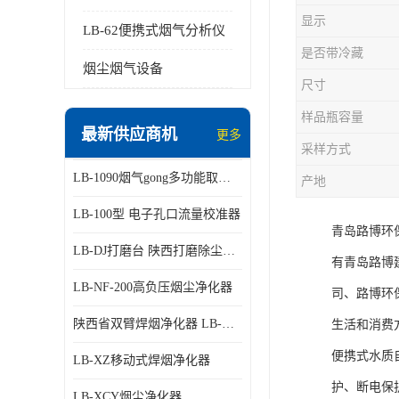
显示
LB-62便携式烟气分析仪
是否带冷藏
烟尘烟气设备
尺寸
样品瓶容量
最新供应商机
更多
采样方式
LB-1090烟气gong多功能取样管
产地
LB-100型 电子孔口流量校准器
青岛路博环
LB-DJ打磨台 陕西打磨除尘平台
有青岛路博
LB-NF-200高负压烟尘净化器
司、路博环
陕西省双臂焊烟净化器 LB-XZX
生活和消费
便携式水质
LB-XZ移动式焊烟净化器
护、断电保
LB-XCY烟尘净化器