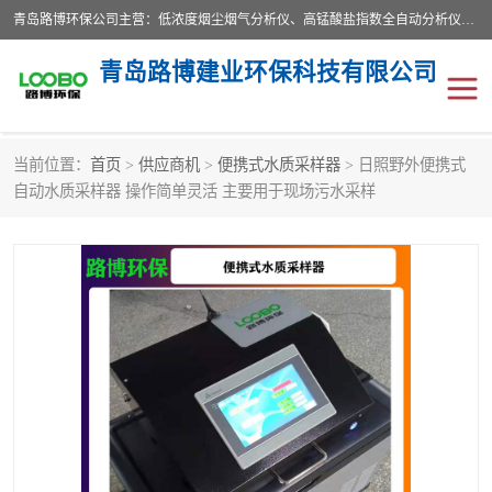
青岛路博环保公司主营：低浓度烟尘烟气分析仪、高锰酸盐指数全自动分析仪、便携式超声波明渠流量计、便携式水质采样器、恒温恒湿称重系统、手持式油烟检测仪等;是一家集环保科研、设计、生产、维护、销售和系统集成为一体的综合性高科技企业。路博人秉承"科学技术是第一生产力的重要理念，倡导环境友好型的生产、生活和消费方式。
青岛路博建业环保科技有限公司
当前位置：
首页
>
供应商机
>
便携式水质采样器
> 日照野外便携式
生物安全柜
气体检测仪
自动水质采样器 操作简单灵活 主要用于现场污水采样
水质检测仪
手持式油烟检测仪
恒温恒湿称重系统
二恶英采集器
实验室仪器
LB-8110降水降尘采样器
便携式水质采样器
LB-7035油气回收
便携式超声波明渠流量计
大气环境采样器