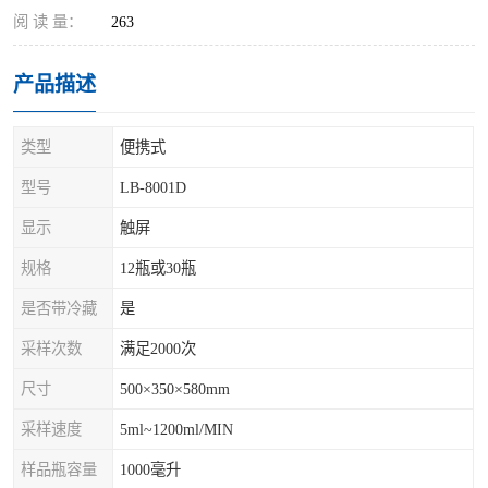
阅 读 量：
263
产品描述
类型
便携式
型号
LB-8001D
显示
触屏
规格
12瓶或30瓶
是否带冷藏
是
采样次数
满足2000次
尺寸
500×350×580mm
采样速度
5ml~1200ml/MIN
样品瓶容量
1000毫升