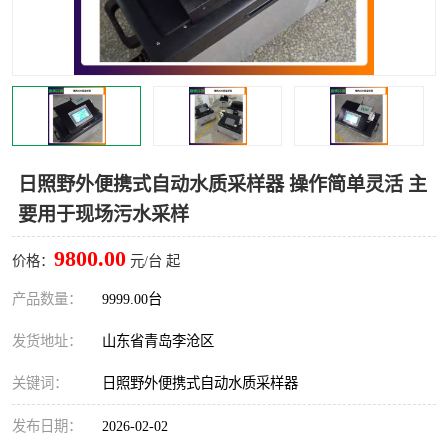
LB-4200高锰酸盐指数仪
LB-62便携式烟气分析仪
烟尘烟气设备
大气采样器
粉尘设备
水质采样器
德图仪器
油烟监测仪
日照野外便携式自动水质采样器 操作简单灵活 主
要用于现场污水采样
新宇宙仪器
凯恩仪器
9800.00
价格：
元/台 起
烟尘净化器
产品数量：
9999.00台
发货地址：
山东省青岛李沧区
关键词：
日照野外便携式自动水质采样器
发布日期：
2026-02-02